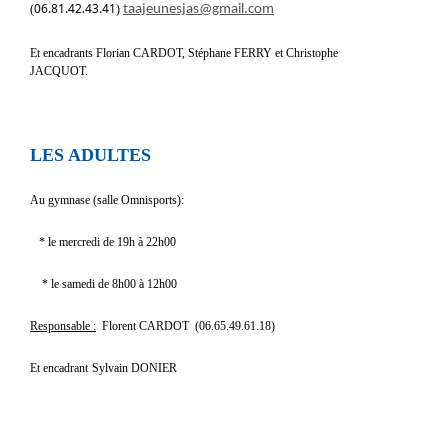
06.81.42.43.41
(
)
taajeunesjas@gmail.com
Et encadrants Florian CARDOT, Stéphane FERRY et Christophe
JACQUOT.
LES ADULTES
Au gymnase (salle Omnisports):
* le mercredi de 19h à 22h00
* le samedi de 8h00 à 12h00
Responsable :
Florent CARDOT (06.65.49.61.18)
Et
encadrant
Sylvain DONIER