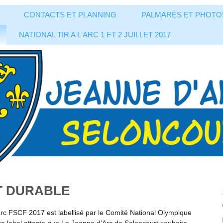
CONTACTS ET PLANNING
PALMARÈS ET PHOTO
NATIONAL TIR A L'ARC 1 ET 2 JUILLET 2017
T DURABLE
arc FSCF 2017 est labellisé par le Comité National Olympique