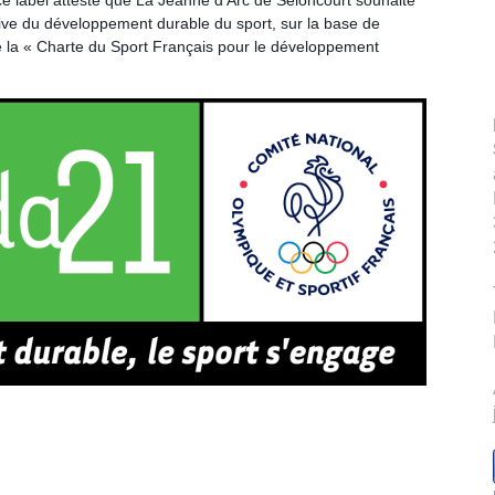
e ce label atteste que La Jeanne d'Arc de Seloncourt souhaite
tive du développement durable du sport, sur la base de
e la « Charte du Sport Français pour le développement