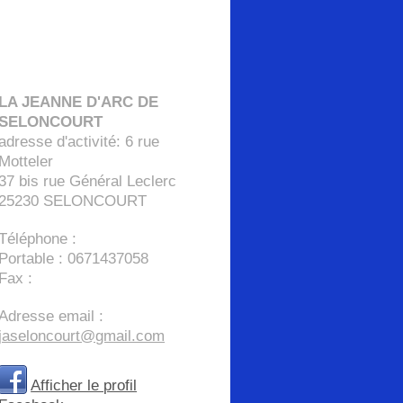
LA JEANNE D'ARC DE
SELONCOURT
adresse d'activité: 6 rue
Motteler
37 bis rue Général Leclerc
25230
SELONCOURT
Téléphone :
Portable : 0671437058
Fax :
Adresse email :
jaseloncourt@gmail.com
Afficher le profil